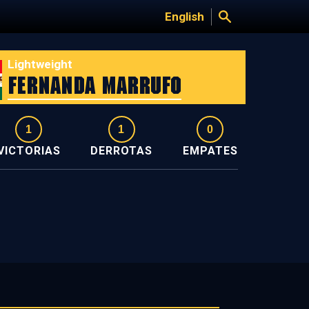
English
Lightweight
Fernanda Marrufo
1
1
0
VICTORIAS
DERROTAS
EMPATES