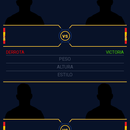
vs
DERROTA
VICTORIA
PESO
ALTURA
ESTILO
vs