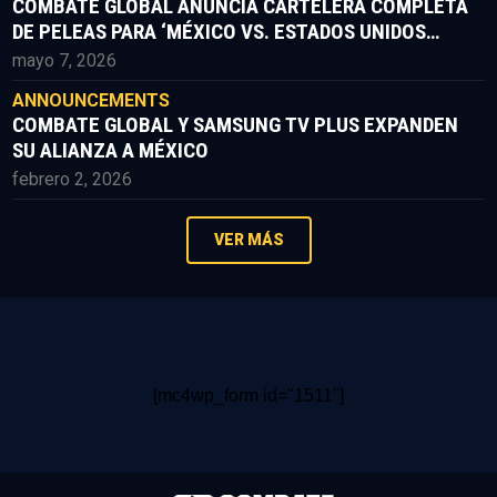
COMBATE GLOBAL ANUNCIA CARTELERA COMPLETA
DE PELEAS PARA ‘MÉXICO VS. ESTADOS UNIDOS
PARTE II’
mayo 7, 2026
ANNOUNCEMENTS
COMBATE GLOBAL Y SAMSUNG TV PLUS EXPANDEN
SU ALIANZA A MÉXICO
febrero 2, 2026
VER MÁS
[mc4wp_form id="1511"]