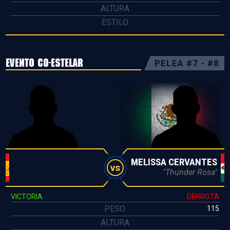
ALTURA
ESTILO
EVENTO CO-ESTELAR
PELEA #7 - #8
MELISSA CERVANTES
vs
"Thunder Rosa"
VICTORIA
DERROTA
PESO
115
ALTURA