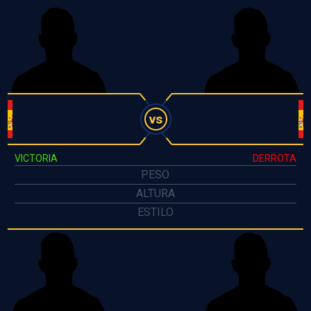
vs
VICTORIA
DERROTA
PESO
ALTURA
ESTILO