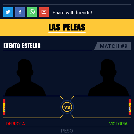
Share with friends!
LAS PELEAS
EVENTO ESTELAR
MATCH #9
vs
DERROTA
VICTORIA
PESO