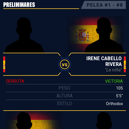
PRELIMINARES
PELEA #1 - #8
IRENE CABELLO
RIVERA
vs
"La niña"
DERROTA
VICTORIA
PESO
105
ALTURA
5'5"
ESTILO
Orthodox