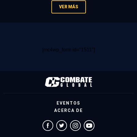
VER MÁS
[mc4wp_form id="1511"]
EVENTOS
ACERCA DE