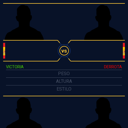
vs
VICTORIA
DERROTA
PESO
ALTURA
ESTILO