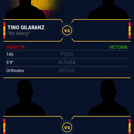
TINO GILARANZ
vs
"No Mercy"
DERROTA
VICTORIA
PESO
145
ALTURA
5'9''
ESTILO
Orthodox
vs